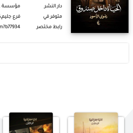
دار النشر
مؤسسة غاي
متوفر في
فرع جليم,ك
رابط مختصر
om?b77934