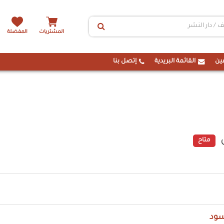
المشتريات
المفضلة
ين
القائمة البريدية
إتصل بنا
متاح
سود