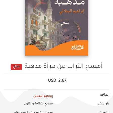
أمسح التراب عن مرآة مذهبة
متاح
USD
2.67
المؤلف
إبراهيم البجلاتي
دار النشر
ساراي للثقافة والفنون
متوفر في
فرع جليم,كامب شيزار,فرع لوران