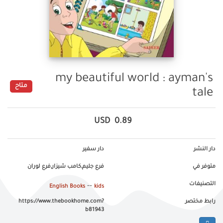
my beautiful world : ayman's
متاح
tale
USD
0.89
دار النشر
دار سفير
متوفر في
فرع جليم,كامب شيزار,فرع لوران
التصنيفات
--
English Books
kids
رابط مختصر
https://www.thebookhome.com?
b81943