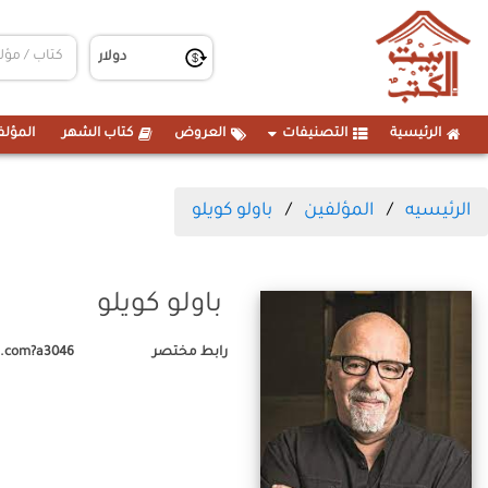
الرئيسية
التصنيفات
العروض
كتاب الشهر
المؤلف
الرئيسيه
المؤلفين
باولو كويلو
باولو كويلو
رابط مختصر
e.com?a3046