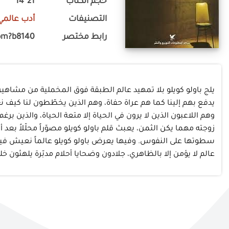
حجم الكتاب
21*14
التصنيفات
أدب عالمي
رابط مختصر
om?b8140
يلج باولو كويلو بلا تمهيد عالم الطبقة فوق المخملية من مشا
يدفع بهم إلينا كما هم عراة حفاة، وهم الذين يخطّطون لنا كيف نع
وهم اللاعبون الذين لا يرون في الحياة إلا متعة الحياة، والذين 
زوجته مهما يكن الثمن، يعبث قلم باولو كويلو مصوّراً محلّلاً بعد 
سطوتها على النفوس. وفيها يعرض باولو كويلو عالماً نعيش فيه أو
عالم لا يؤمن إلا بالظاهري، جلادون وضحايا أحلام مدبّرة يلهثون خلف