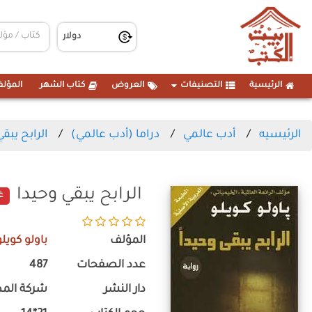
الرئيسية
التصنيفات
العروض
كتاب الشهر
المؤلف
الرئيسيه
أدب عالمي
دراما (أدب عالمي)
الرابح يبق
الرابح يبقي وحيدا
غ
المؤلف
باولو كويلو
عدد الصفحات
487
دار النشر
شركة المط