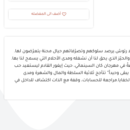
أضف الى المفضله
لا رتوش.يرصد سلوكهم وتصرّفاتهم حيال محنة يتعرّضون لها.
حيّز الذي يحق لنا أن نشغله ومدى الأحلام التي يسمح لنا بها.
عةً في مهرجان كان السينمائي، حيث إيغور القادم ليستعيد حب
بح يبقى وحيداً” تتأجج ثلاثية السلطة والمال والشهرة ومدى
 الخفايا.مراجعة للحسابات، وقفة مع الذات اكتشاف للداخل في