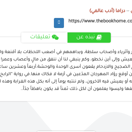
--
دراما (أدب عالمي)
https://www.thebookhome.c
نبذه عن
تعليقات
هير وأثرياء وأصحاب سلطة، ويداهمهم في أصعب اللحظات بلا أقنعة و
يش وإلى أين نخطو، وكم ينبغي لنا أن ننفق من مالٍ وأعصاب وعمر! وال
برغم الضجيج والازدحام يقعون أسرى الوحدة والوحشة.أربعاً وعشرين سا
أن أوقع روّاد المهرجان المدّعين في أزمة لا فكاك منها.في رواية “الرا
 يعيش فيه الآخرون، ولم ننتبه يوماً إلى أنه بكل هذه الغرابة وهذه
ها وليسوا يعلمون أن لكل ذلك ثمناً قد يكون باهظاً جدّاً..