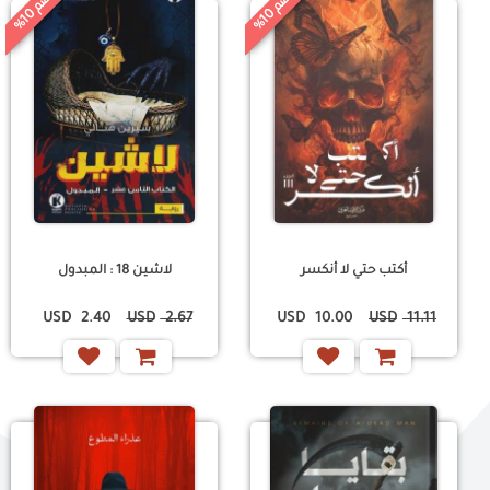
خ
%
خ
%
0
0
ص
م
1
ص
م
1
أكتب حتي لا أنكسر
لاشين 18 : المبدول
USD
2.40
USD
2.67
USD
10.00
USD
11.11