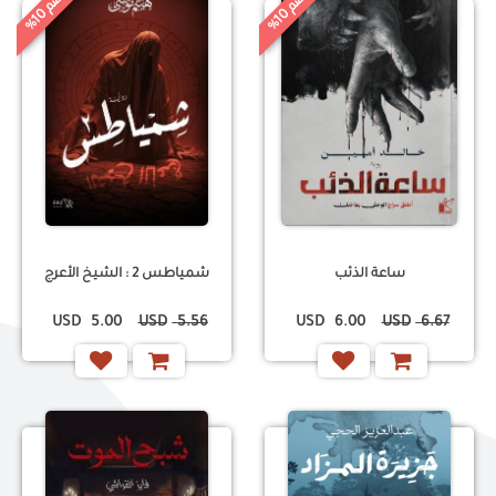
خ
%
خ
%
0
0
ص
م
1
ص
م
1
ساعة الذئب
شمياطس 2 : الشيخ الأعرج
USD
5.00
USD
5.56
USD
6.00
USD
6.67