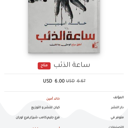
ساعة الذئب
متاح
USD
6.00
USD
6.67
المؤلف
خالد أمين
دار النشر
كيان للنشر و التوزيع
متوفر في
فرع جليم,كامب شيزار,فرع لوران
التصنيفات