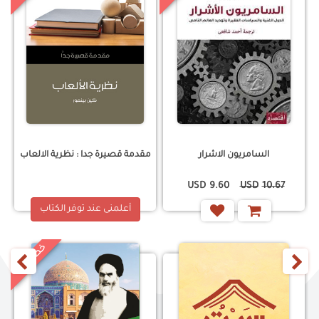
السامريون الاشرار
مقدمة قصيرة جدا : نظرية الالعاب
USD
9.60
USD
10.67
أعلمنى عند توفر الكتاب
خ
%
‹
›
0
ص
م
1