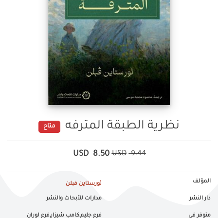
نظرية الطبقة المترفه
متاح
USD
8.50
USD
9.44
المؤلف
ثورستاين فبلن
دار النشر
مدارات للأبحاث والنشر
متوفر في
فرع جليم,كامب شيزار,فرع لوران