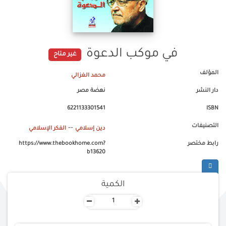
في موكب الدعوة
غير متاح
المؤلف
محمد الغزالي
دار النشر
نهضة مصر
6221133301541
ISBN
التصنيفات
--
دين إسلامي
الفكر الإسلامي
رابط مختصر
https://www.thebookhome.com?
b13620
الكمية
-
+