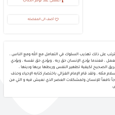
أعلمنى عند توفر الكتاب
أضف الى المفضله
رتب على ذلك تهذيب السلوك في التعامل مع الله ومع الناس ،
لعمل ، فعندما يؤدي الإنسان حق ربه ، ويؤدي حق نفسه ، ويؤدي
طريق الصحيح لكيفية تطهير النفس وربطها بربها ودينها ،
لام مثله ، ولقد قام الإمام الغزالي باختصار كتابه الإحياء وحذف
اً نافعاً للإنسان ولمشكلات العصر الذي نعيش فيه و التي من
ض