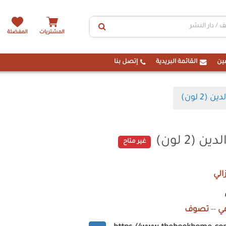
المشتريات
المفضلة
ين
القائمة البريدية
إتصل بنا
(2 لون)
(2 لون)
غير متاح
الي
ي
--
تصوف