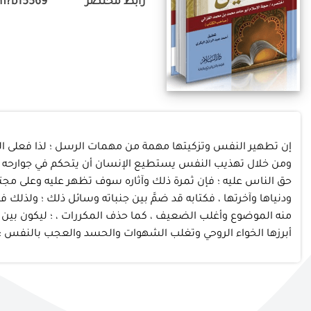
رابط مختصر
m?b15569
إن تطهير النفس وتزكيتها مهمة من مهمات الرسل ؛ لذا فعلى ال
ومن خلال تهذيب النفس يستطيع الإنسان أن يتحكم في جوارحه وفق م
حق الناس عليه ؛ فإن ثمرة ذلك وآثاره سوف تظهر عليه وعلى مجتم
ودنياها وآخرتها ، فكتابه قد ضمَّ بين جنباته وسائل ذلك ؛ ولذلك فق
منه الموضوع وأغلب الضعيف ، كما حذف المكررات ، ؛ ليكون بين ي
أبرزها الخواء الروحي وتغلب الشهوات والحسد والعجب بالنفس ؛ 