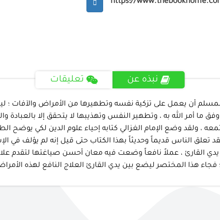
https://www.thebookhome.co
نبذه عن
تعليقات
مسلم أن يعمل على تزكية نفسه وتطهيرها من الأمراض والآفات ؛ ليت
ا أمر الله به ، وتطهير النفس وتهذيبها لا يتحقق إلا بالعبادة وا
عه ، ولقد وضع الإمام الغزالي كتابه إحياء علوم الدين لكي يوضح ال
د تعلق الناس قديماً وحديثاً بهذا الكتاب حتى قيل إنه لم يؤلف في الإس
دي القارئ ، عملاً نافعاً وضعت فيه معان أحسن صياغتها لتقدم علاج
فجاء هذا المختصر ليضع بين يدي القارئ العلاج النافع لهذه الأمرا