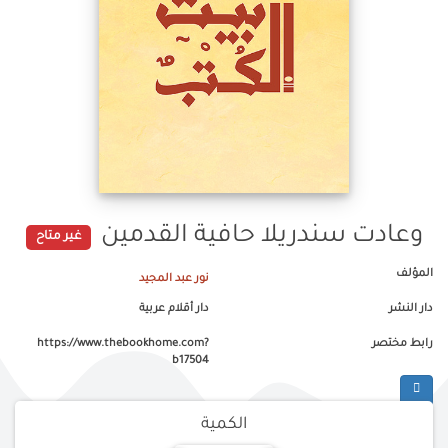
وعادت سندريلا حافية القدمين
غير متاح
المؤلف
نور عبد المجيد
دار النشر
دار أقلام عربية
رابط مختصر
https://www.thebookhome.com?
b17504
الكمية