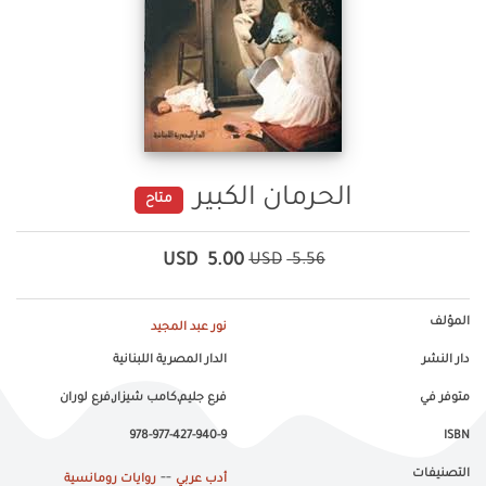
‌الحرمان الكبير
متاح
USD
5.00
USD
5.56
المؤلف
نور عبد المجيد
دار النشر
الدار المصرية اللبنانية
متوفر في
فرع جليم,كامب شيزار,فرع لوران
978-977-427-940-9
ISBN
التصنيفات
--
أدب عربي
روايات رومانسية