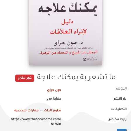
ما تشعر بة يمكنك علاجة
غير متاح
المؤلف
جون جراي
دار النشر
مكتبة جرير
التصنيفات
--
تطوير الذات
مهارات شخصية
رابط مختصر
https://www.thebookhome.com?
b17678