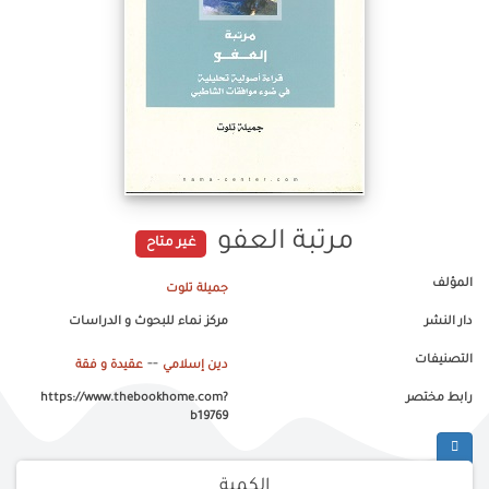
مرتبة العفو
غير متاح
المؤلف
جميلة تلوت
دار النشر
مركز نماء للبحوث و الدراسات
التصنيفات
--
دين إسلامي
عقيدة و فقة
رابط مختصر
https://www.thebookhome.com?
b19769
الكمية