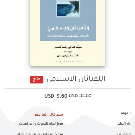
اللفياثان الاسلامى
متاح
USD
9.60
USD
12.00
المؤلف
سيد فالى رضا نصر
دار النشر
مركز نماء للبحوث و الدراسات
متوفر في
فرع جليم,كامب شيزار,فرع لوران