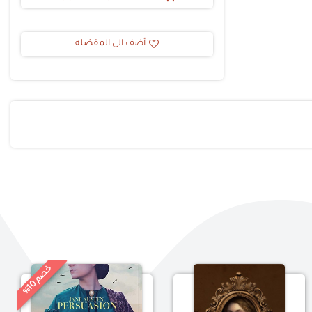
أضف الى المفضله
خ
%
0
ص
م
1