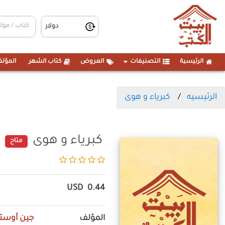
الرئيسية
التصنيفات
العروض
كتاب الشهر
المؤلف
الرئيسيه
كبرياء و هوى
كبرياء و هوى
متاح
USD
0.44
المؤلف
جين أوست