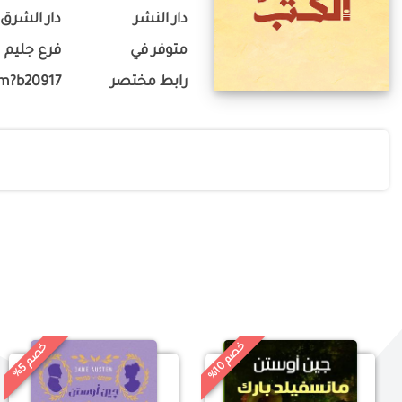
دار النشر
دار الشرق
متوفر في
فرع جليم
رابط مختصر
om?b20917
خ
%
خ
%
0
5
ص
م
ص
م
1