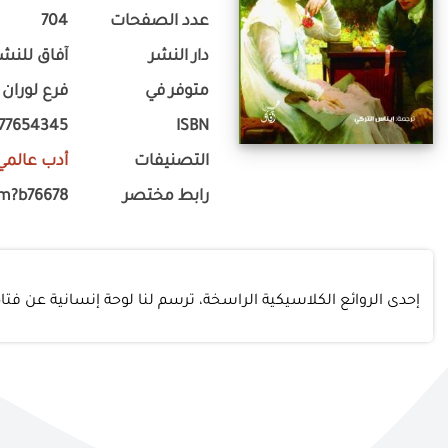
عدد الصفحات
704
دار النشر
آفاق للنشر
متوفر في
فرع لوران
777654345
ISBN
التصنيفات
أدب عالمي
رابط مختصر
om?b76678
إحدى الروائع الكلاسيكية الراسخة، ترسم لنا لوحة إنسانية عن فت