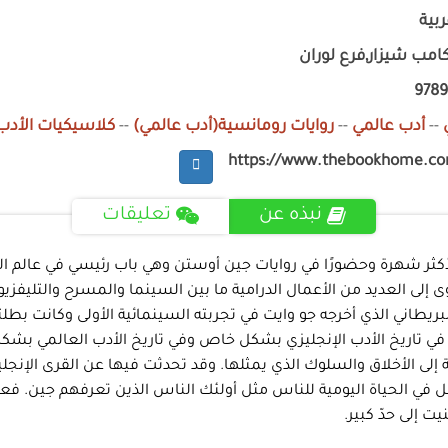
ربية
امب شيزار,فرع لوران
9789
--
أدب عالمي
--
روايات رومانسية(أدب عالمي)
--
كلاسيكيات الأدب
https://www.thebookhome.c
نبذه عن
تعليقات
 والهوى أول مرة في عام 1813م وهي الرواية الأكثر شهرة وحضورًا في روايات جين أوستن وهي 
هوى إلى العديد من الأعمال الدرامية ما بين السينما والمسرح والتليف
آخر فيلم تم إنتاجه في العام 2005 وهو الفيلم البريطاني الذي أخرجه جو وايت في تجربته السينم
 في تاريخ الأدب الإنجليزي بشكل خاص وفي تاريخ الأدب العالمي بشكل 
ة إلى الأخلاق والسلوك الذي يمثلها. وقد تحدثت فيها عن القرى الإنج
ل في الحياة اليومية للناس مثل أولئك الناس الذين تعرفهم جين. فع
 إلى حدّ كبير.