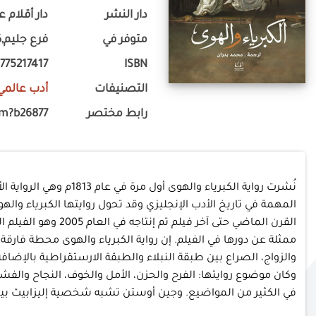
دار النشر
دار أقلام ع
متوفر في
فرع جليم,ك
775217417
ISBN
التصنيفات
أدب عالمي
رابط مختصر
om?b26877
نُشرت رواية الكبرياء
المهمة في تاريخ الأدب الإنجليزي وقد تحول روايتها الكبرياء وال
القرن الماضي حتى 
ممثلة عن دورها في الفيلم. إن رواية الكبرياء والهوى محطة فارقة
والزواج، الصراع بين طبقة النبلاء والطبقة الارستقراطية بالإضاف
وكان موضوع روايتها: الفرح والحزن، الأمل والخوف، النجاح والفش
في الكثير من المواضيع. وجين أوستن تشبه شخصية إليزابيث بينيت