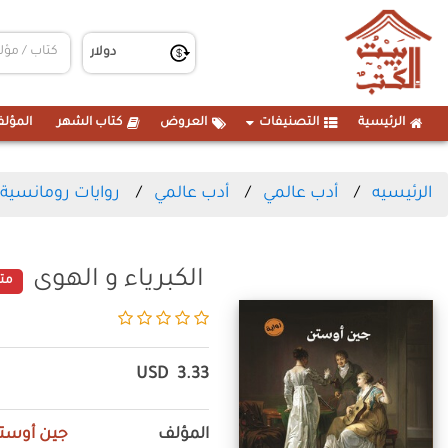
الرئيسية
التصنيفات
العروض
كتاب الشهر
المؤلف
الرئيسيه
أدب عالمي
أدب عالمي
روايات رومانسية
الكبرياء و الهوى
متا
USD
3.33
المؤلف
جين أوست