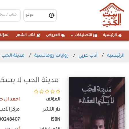
الرئيسية
التصنيفات
العروض
كتاب الشهر
المؤلف
الرئيسيه
أدب عربي
روايات رومانسية
مدينة الحب ل
مدينة الحب لا يسكن
المؤلف
احمد ال ح
دار النشر
مركز الأدب
30248407
ISBN