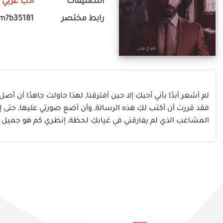
التصنيفات
أدب عربي
-
رابط مختصر
om?b35181
لم أشعر أبدًا بأني أحبكِ إلا حين أفترقنا, لهذا حاولت جاهدًا أن أ
فقد قررت أن أكتب لكِ هذه الرسالة, وأن أضع صورتي عليها, حتى إذ
المشاغب الذي لم يفارقني في غيابكِ لحظة, إنظري كم هو جميل وأني