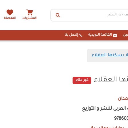
المشتريات
المفضلة
ين
القائمة البريدية
إتصل بنا
ا يسكنها العقلاء
ها العقلاء
غير متاح
مدان
 العربى للنشر و التوزيع
97860