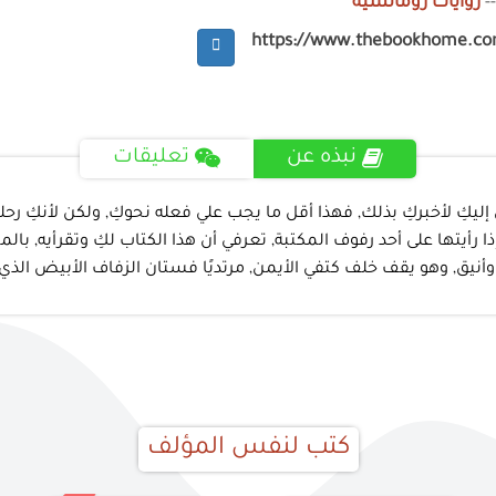
-
روايات رومانسية
https://www.thebookhome.c
نبذه عن
تعليقات
صل إليكِ لأخبركِ بذلك, فهذا أقل ما يجب علي فعله نحوكِ, ولكن لأنكِ رح
ا رأيتها على أحد رفوف المكتبة, تعرفي أن هذا الكتاب لكِ وتقرأيه, ب
ق, وهو يقف خلف كتفي الأيمن, مرتديًا فستان الزفاف الأبيض الذي كان
كتب لنفس المؤلف