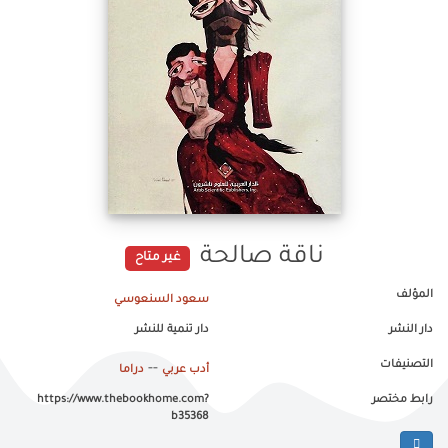
ناقة صالحة
غير متاح
المؤلف
سعود السنعوسي
دار النشر
دار تنمية للنشر
التصنيفات
--
أدب عربي
دراما
رابط مختصر
https://www.thebookhome.com?
b35368