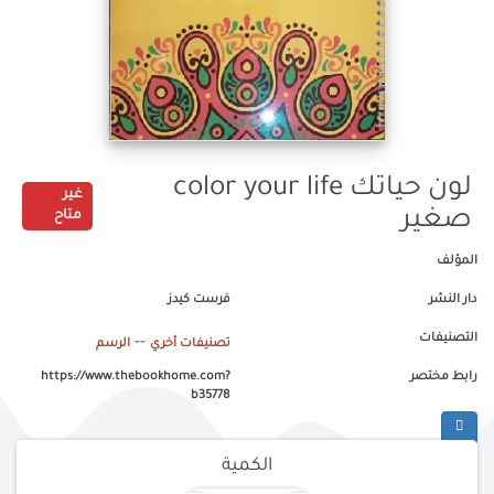
لون حياتك color your life
غير
صغير
متاح
المؤلف
دار النشر
فرست كيدز
التصنيفات
--
تصنيفات أخري
الرسم
رابط مختصر
https://www.thebookhome.com?
b35778
الكمية