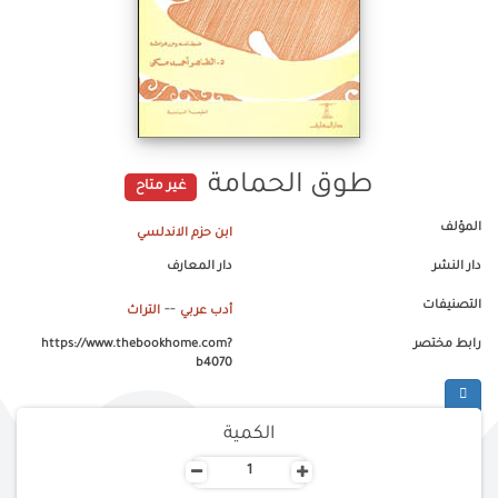
طوق الحمامة
غير متاح
المؤلف
ابن حزم الاندلسي
دار النشر
دار المعارف
التصنيفات
--
أدب عربي
التراث
رابط مختصر
https://www.thebookhome.com?
b4070
الكمية
-
+