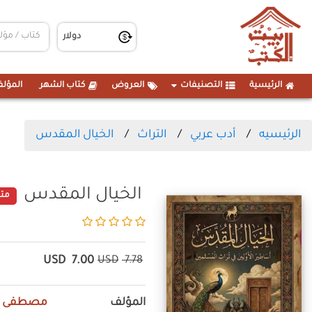
الرئيسية
التصنيفات
العروض
كتاب الشهر
المؤلف
الرئيسيه
أدب عربي
التراث
الخيال المقدس
الخيال المقدس
متا
USD
7.00
USD
7.78
المؤلف
مصطفى م