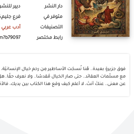
دار النشر
ديير للنشر 
متوفر في
فرع جليم,ك
التصنيفات
أدب عربي
-
رابط مختصر
om?b79097
فوق جزيرةٍ بعيدة.. هُنا نُسجَت الأساطير مِن رحم خيال الإنساني
مع مسلّمات العقائد.. حتى صار الخيال مُقدسًا.. ولا نعرف حقًا..هل 
عن معنى.. عنكَ أنتَ، لا أعلم كيف وقع هذا الكتاب بين يديك، فالأك