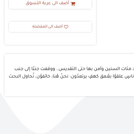
أضف الى عربة التسوق
أضف الى المفضله
عد مئات السنين وآمن بها حتى التقديس.. ووقفت جنبًا إلى جنب
سٍ علقوُا بعُمق كهفٍ يرتعدُون: نحنُ هُنا، خائفوُن، نُحاول البحث