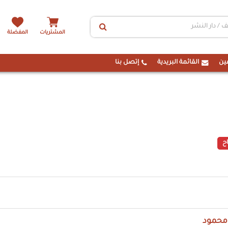
المشتريات
المفضلة
ين
القائمة البريدية
إتصل بنا
ح
حمود