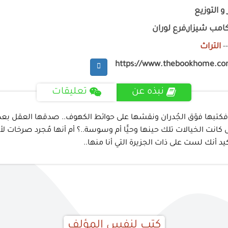
و التوزيع
امب شيزار,فرع لوران
-
التراث
https://www.thebookhome.c
نبذه عن
تعليقات
ّة، فكتبها فوّق الجُدران ونقشها على حوائط الكهوف.. صدقها العقل ب
كانت الخيالات تلك حينها وحيًّا أم وسوسة..؟ أم أنها مُجرد صرخات لأنا
يد أنك لست على ذات الجزيرة التي أنا منها..
كتب لنفس المؤلف