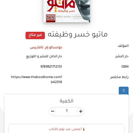
ماتيو خسر وظيفته
غير متاح
المؤلف
جونسالو إم. تافاريس
دار النشر
دار الخان للنشر و التوزيع
9789921712131
ISBN
رابط مختصر
https://www.thebookhome.com?
b42318
الكمية
-
+
أعلمنى عند توفر الكتاب