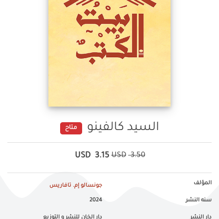
السيد كالفينو
متاح
USD
3.15
USD
3.50
المؤلف
جونسالو إم. تافاريس
سنه النشر
2024
دار النشر
دار الخان للنشر و التوزيع