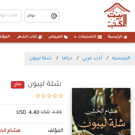
الرئيسية
التصنيفات
العروض
كتاب الشهر
المؤلف
الرئيسيه
أدب عربي
دراما
شلة ليبون
شلة ليبون
متاح
USD
4.40
USD
4.89
المؤلف
هشام ال