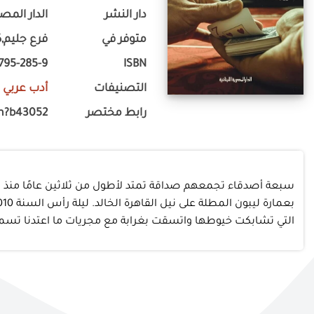
دار النشر
الدار المصر
متوفر في
فرع جليم,ك
-795-285-9
ISBN
التصنيفات
أدب عربي
-
رابط مختصر
m?b43052
‎سبعة أصدقاء تجمعهم صداقة تمتد لأطول من ثلاثين عامًا منذ تز
التي تشابكت خيوطها واتسقت بغرابة مع مجريات ما اعتدنا تسميته