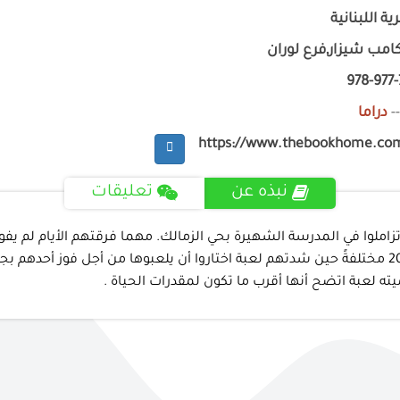
ية اللبنانية
امب شيزار,فرع لوران
978-977
-
دراما
https://www.thebookhome.co
نبذه عن
تعليقات
املوا في المدرسة الشهيرة بحي الزمالك. مهما فرقتهم الأيام لم يف
بعمارة ليبون المطلة على نيل القاهرة الخالد. ليلة رأس السنة 2010 مختلفةً حين شدتهم لعبة اختارو
 لعبة اتضح أنها أقرب ما تكون لمقدرات الحياة .