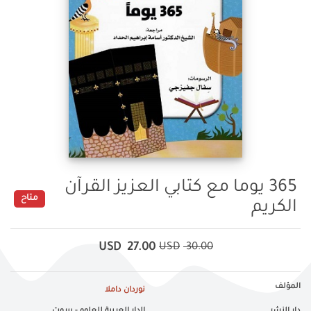
365 يوما مع كتابي العزيز القرآن
متاح
الكريم
USD
27.00
USD
30.00
المؤلف
نوردان داملا
دار النشر
الدار العربية للعلوم - بيروت