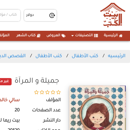
الرئيسية
التصنيفات
العروض
كتاب الشهر
المؤلف
الرئيسيه
كتب الأطفال
كتب الأطفال
القصص الدين
جميلة و المرآة
غير مت
المؤلف
سالي خالد
عدد الصفحات
20
دار النشر
بيت ريما لل