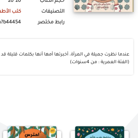
حجم الكتاب
20*20
التصنيفات
كتب الأطف
رابط مختصر
m?b44454
عندما نظرت جميلة في المرآة، أخبرتها أمها أنها بكلمات قليلة قد
(الفئة العمرية : من 4سنوات)