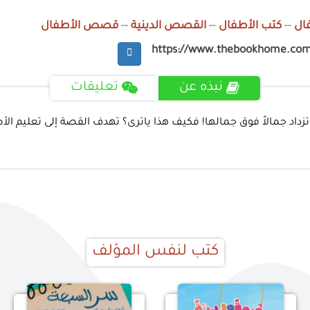
ال
--
كتب الأطفال
--
القصص الدينية
--
قصص الأطفال
https://www.thebookhome.co
نبذه عن
تعليقات
 تزداد جمالاً فوق جمالها! فكيف هذا ياترى؟ تهدف القصة إلى تعليم ال
كتب لنفس المؤلف