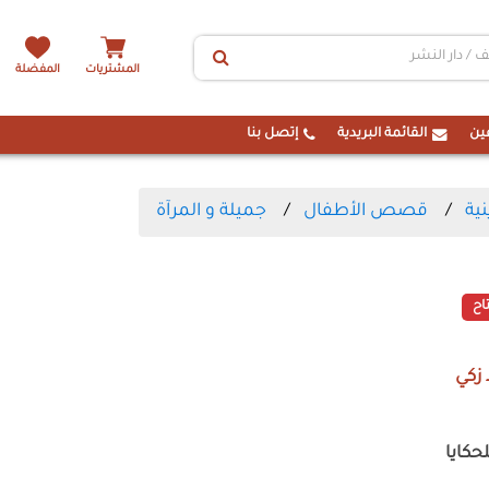
المشتريات
المفضلة
ين
القائمة البريدية
إتصل بنا
ية
قصص الأطفال
جميلة و المرآة
اح
 زكي
حكايا