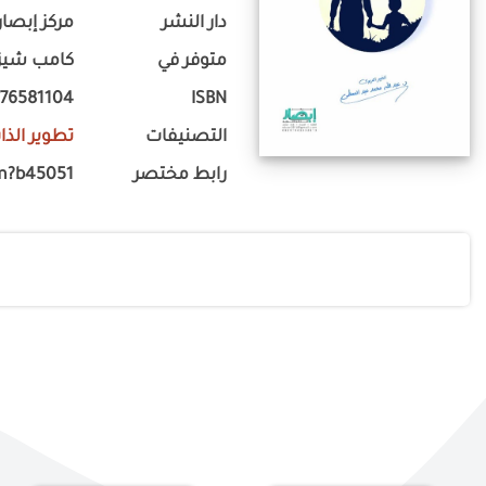
دار النشر
مركز إبصار
متوفر في
كامب شيزار
776581104
ISBN
التصنيفات
تطوير الذا
رابط مختصر
m?b45051