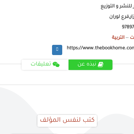
 للنشر و التوزيع
,فرع لوران
9789
ت
--
التربية
https://www.thebookhome.co
نبذه عن
تعليقات
كتب لنفس المؤلف