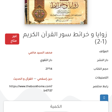
زوايا و خرائط سور القرآن الكريم
غير
(1-2)
متاح
المؤلف
محمد السيد ماضي
دار النشر
دار التقوي
حجم الكتاب
14*21
التصنيفات
--
دين إسلامي
القرآن و الحديث
رابط مختصر
https://www.thebookhome.com?
b47137
الكمية