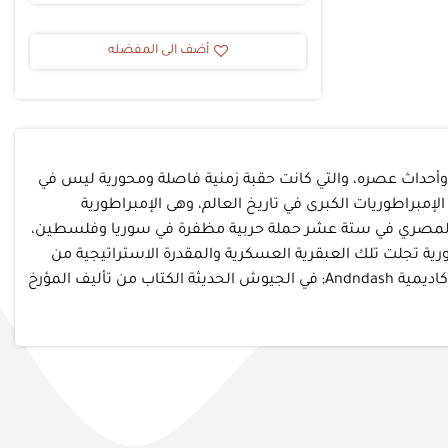
أضف الى المفضله
 وأحداث عصره، والتي كانت حقبة زمنية فاصلة ومحورية ليس في
مبراطوريات الكبرى في تاريخ العالم، وهى الإمبراطورية
لا وحتى الجندل الرابع في بلاد النوبة جنوبا. Andnbsp;حيث قام بقيادة الجيش المصري في ستة عشر حملة حربية مظفرة في سوريا وفلسطين،
ية تجلت تلك العبقرية العسكرية والمقدرة الاستراتيجية من
خلال تلك المعارك الحربية الكبرى والتي طبقت من خلالها معايير ومبادئ الحرب التي ما زالت مطبقة حتى الآن Andndash; من الناحية الأكاديمية Andndash; في الجيوش الحديثة الكتاب من تأليف المؤرخ