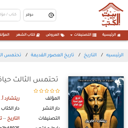
الرئيسية
التصنيفات
العروض
كتاب الشهر
المؤلف
الرئيسيه
التاريخ
تاريخ العصور القديمة
تحتمس الث
تحتمس الثالث حياة
المؤلف
ريتشارد أ. 
دار النشر
دار الكتاب 
التصنيفات
التاريخ
--
ت