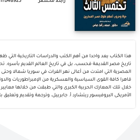
رابط مختصر
m?b48925
هذا الكتاب يعد واحدا من أهم الكتب والدراسات التاريخية التي
تاريخ مصر القديمة فحسب، بل في تاريخ العالم القديم بأسره. تح
قاهرا كافة القوى السياسية والعسكرية من الإمبراطوريات والدو
الأمريكى البروفيسور ريتشارد أ. جابرييل، وترجمة وتقديم وتعليق باحث