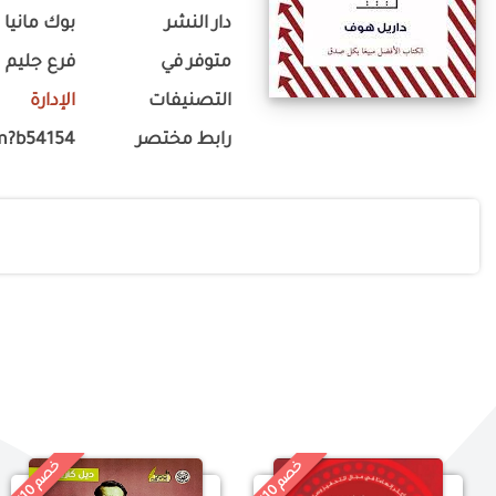
دار النشر
بوك مانيا
متوفر في
فرع جليم
التصنيفات
الإدارة
رابط مختصر
m?b54154
خ
%
خ
%
0
0