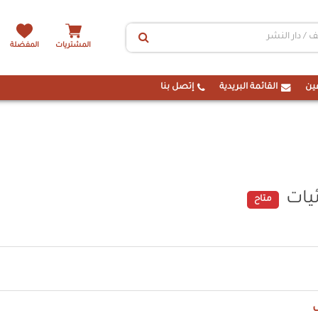
المشتريات
المفضلة
ين
القائمة البريدية
إتصل بنا
يات
متاح