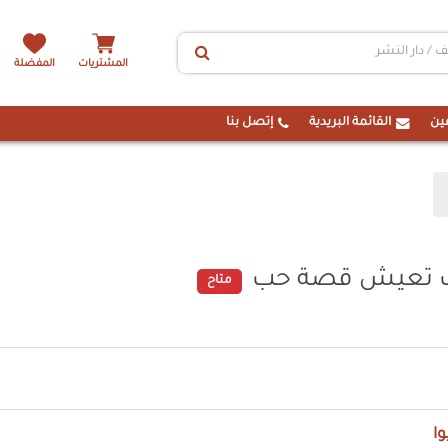
المشتريات
المفضلة
ين
القائمة البريدية
إتصل بنا
نك تعيش قصة حب
متاح
وا