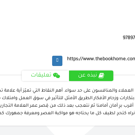
9789
https://www.thebookhome.co
نبذه عن
تعليقات
العملاء والمنافسون على حد سواء. أهم النقاط التي تميّز أية علام
رات وزحام الأفكار.الطريق الأمثل للتأثير في سوق العمل وامتلاك م
ب برِ آمان أمامنا ثم نتعجب بعد ذلك من قِصر عمر العلامة التجارية
 نراه كتحدٍ لطيف كل ما يحتاجه هو مواكبة العصر ومعرفة جمهورك كم