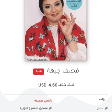
قصف جبهة
متاح
USD
4.60
USD
5.11
المؤلف
نانسي صميدة
دار النشر
دار تشكيل للنشر و التوزيع