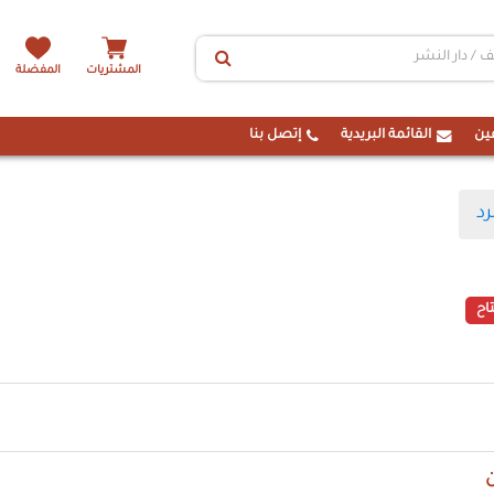
المشتريات
المفضلة
ين
القائمة البريدية
إتصل بنا
رد
اح
ن