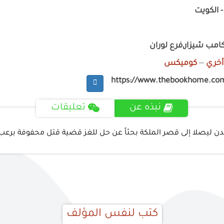
- الكويت
امب شيزار,فرع لوران
أخري
--
كوميكس
https://www.thebookhome.co
نبذه عن
تعليقات
دن ليصلا إلى قصر الملكة بحثاً عن حل للغز قضية قتل محفوفة برعب 
كتب لنفس المؤلف