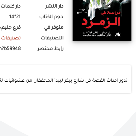
دار النشر
دار كلمات 
حجم الكتاب
21*14
متوفر في
فرع جليم,ك
التصنيفات
تصنيفات 
رابط مختصر
m?b59948
تدور أحداث القصة فى شارع بيكر ليبدأ المحققان من عشوائيات لن