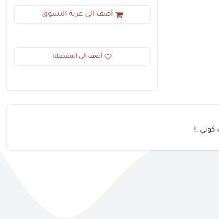
أضف الى عربة التسوق
أضف الى المفضله
كوني .!