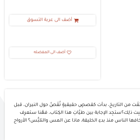
أضف الى عربة التسوق
أضف الى المفضله
انبثقَت من التاريخ، بدأت كقصصٍ حقيقيةٍ تُقَصَّ حول النيران، قبل
ت ذلِك؟ستجِد الإجابة بين طيَّاتِ هذا الكِتاب، فهُنا ستعرِف
ها الناس منذ بدءِ الخليقة، ماذا عن المس والتلبُّس؟ الأرواح