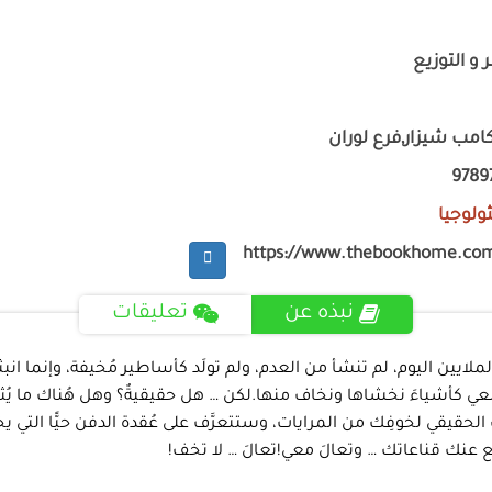
 و التوزيع
امب شيزار,فرع لوران
9789
ثولوجيا
https://www.thebookhome.co
نبذه عن
تعليقات
جِعَ الملايين اليوم، لم تنشأ من العدم، ولم تولَد كأساطير مُخيفة، وإنما 
جمعي كأشياءَ نخشاها ونخاف منها.لكن … هل حقيقيةٌ؟ وهل هُناك ما يُثبِ
يقي لخوفِك من المرايات، وستتعرَّف على عُقدة الدفن حيًّا التي يخاف
ع عنك قناعاتك … وتعالَ معي!تعالَ … لا تخف!