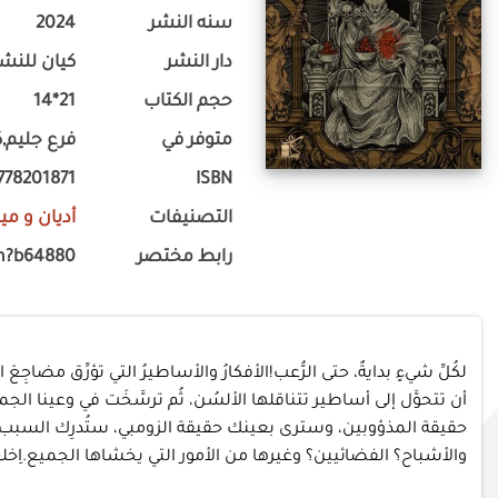
سنه النشر
2024
دار النشر
كيان للنشر
حجم الكتاب
21*14
متوفر في
فرع جليم,ك
778201871
ISBN
التصنيفات
أديان و مي
رابط مختصر
m?b64880
لكُلِّ شيءٍ بدايةٌ، حتى الرُّعب!الأفكارُ والأساطيرُ التي تؤرِّق مضا
أن تتحوَّل إلى أساطير تتناقلها الألسُن، ثُم ترسَّخَت في وعينا ال
حقيقة المذؤوبين، وسترى بعينك حقيقة الزومبي، ستُدرِك السبب الحق
والأشباح؟ الفضائيين؟ وغيرها من الأمور التي يخشاها الجميع.اِخل