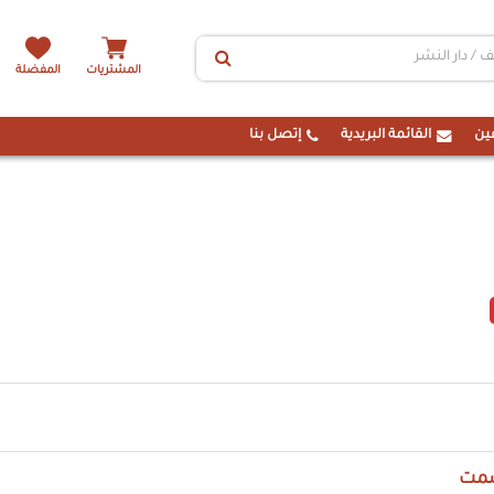
المشتريات
المفضلة
ين
القائمة البريدية
إتصل بنا
مت