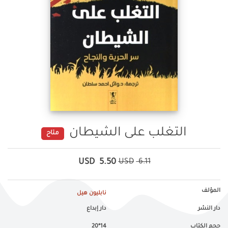
التغلب على الشيطان
متاح
USD
5.50
USD
6.11
المؤلف
نابليون هيل
دار النشر
دار إبداع
حجم الكتاب
14*20