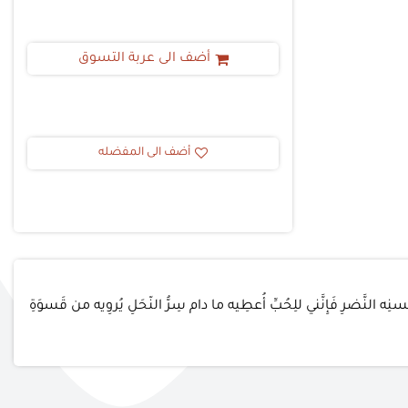
أضف الى عربة التسوق
أضف الى المفضله
سنِه النَّضرِ فَإِنَّني للِحُبِّ أُعطِيه ما دام سِرُّ النّحَلِ يُروِيه من قَسوَةِ