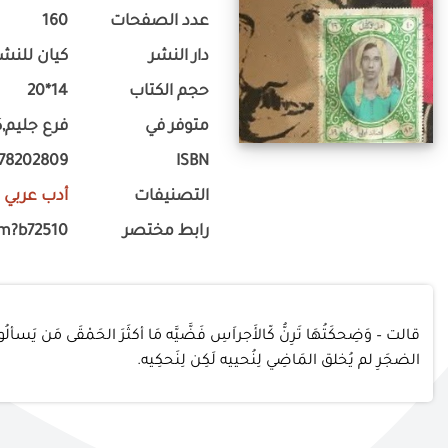
عدد الصفحات
160
دار النشر
كيان للنشر
حجم الكتاب
14*20
متوفر في
فرع جليم,
778202809
ISBN
التصنيفات
أدب عربي
-
رابط مختصر
om?b72510
قالت – وَضِحكَتُهَا تَرِنُّ كّالأَجراَسِ فَضَّيَّه مَا أكثَرَ الحَمْقَى مَن يَسألُو
الضجَرِ لم يُخلق المَاضِي لِنُحييه لَكِن لِنَحكِيه.