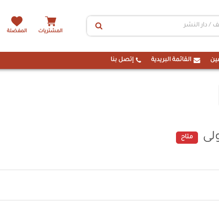
المشتريات
المفضلة
ين
القائمة البريدية
إتصل بنا
لى
متاح