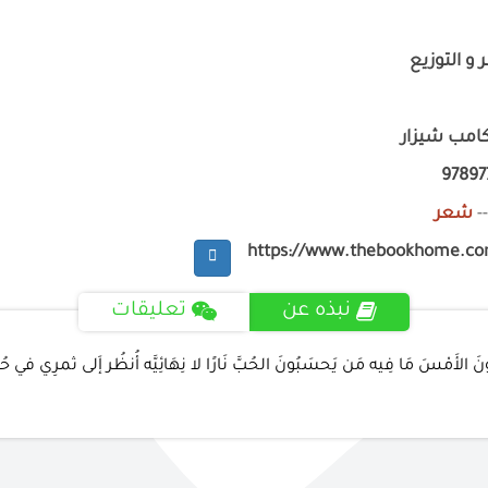
 و التوزيع
كامب شيزار
9789
-
شعر
https://www.thebookhome.c
نبذه عن
تعليقات
نَ الأَمْسَ مَا فِيه مَن يَحسَبُونَ الحُبَّ نَارًا لا نِهَائِيَّه أُنظُر إَلى ثمرِي في حُ