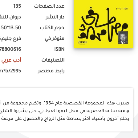
عدد الصفحات
135
دار النشر
ديوان للنش
حجم الكتاب
13.50*19.50
متوفر في
فرع جليم,ك
778800616
ISBN
التصنيفات
أدب عربي
-
رابط مختصر
om?b72995
صدرت هذه المجموعة القصص
يومية ساعة العصرية في محل ليمو العجلاتي، حتى يشربوا الشاي و
يحلم آخرون بأشياء أكثر بساطة مثل الزواج والحصول على فرصة