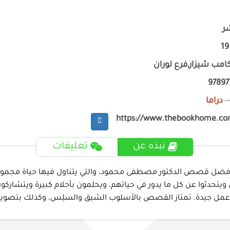
ر
امب شيزار,فرع لوران
9789
-
دراما
https://www.thebookhome.c
نبذه عن
تعليقات
ية عام 1964، وتضم مجموعة من أفضل قصص الدكتور مصطفى محمود، والتي يتناول
يتحدثوا عن كل ما يدور في حياتهم، ويحلمون بأحلام كبيرة ويتشاركو
 عمل جيدة. تمتاز القصص بالأسلوب الشيق والسلِس، وكذلك بتصوير