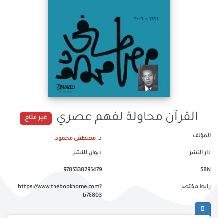
القرآن محاولة لفهم عصري
غير متاح
المؤلف
د. مصطفى محمود
دار النشر
ديوان للنشر
9786338295479
ISBN
رابط مختصر
https://www.thebookhome.com?
b78803