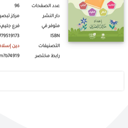
عدد الصفحات
96
دار النشر
مركز تبصير
متوفر في
فرع جليم,ك
779519173
ISBN
التصنيفات
دين إسلام
رابط مختصر
om?b74919