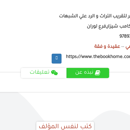
 لتقريب التراث و الرد علي الشبهات
امب شيزار,فرع لوران
9789
ي
--
عقيدة و فقة
https://www.thebookhome.c
نبذه عن
تعليقات
كتب لنفس المؤلف