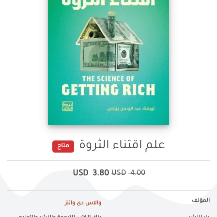
علم اقتناء الثروة
متاح
USD
3.80
USD
4.00
المؤلف
والاس دى واتلز