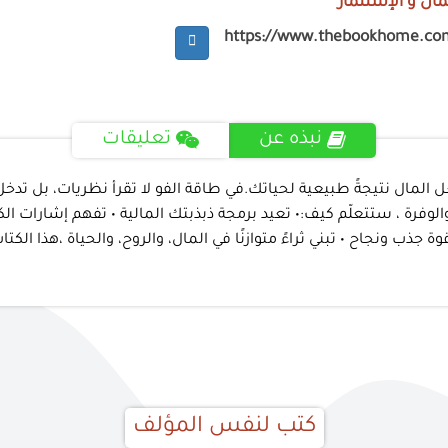
مال و الإستثمار
https://www.thebookhome.co
نبذه عن
تعليقات
لمال نتيجةً طبيعية لحياتك.في طاقة الفو لا تقرأ نظريات، بل تدخل ر
لوفرة ، ستتعلّم كيف:• تعيد برمجة ذبذبتك المالية • تفهم إشارات الكو
 قوة جذب ونجاح • تبني ثراءً متوازنًا في المال، والروح، والحياة ،ه
كتب لنفس المؤلف