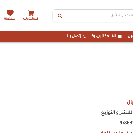
المشتريات
المفضلة
ين
القائمة البريدية
إتصل بنا
ال
للنشر و التوزيع
97863