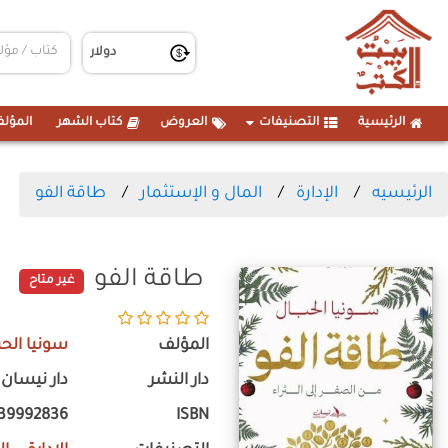
الرئيسية
التصنيفات
العروض
كتاب الشهر
المؤلف
الرئيسيه
الإدارة
المال و الإستثمار
طاقة الفو
طاقة الفو
غير متاح
المؤلف
سونيا الحب
دار النشر
دار نيسان 
39992836
ISBN