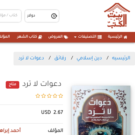
الرئيسية
التصنيفات
العروض
كتاب الشهر
المؤلف
الرئيسيه
دين إسلامي
رقائق
دعوات لا ترد
دعوات لا ترد
متاح
USD
2.67
المؤلف
أحمد إبراه