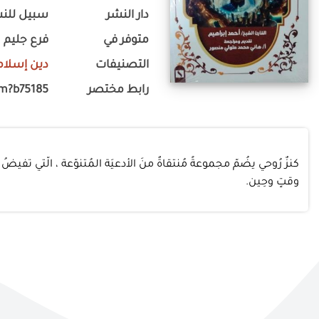
دار النشر
سبيل للنشر
متوفر في
فرع جليم
التصنيفات
دين إسلام
رابط مختصر
om?b75185
كنزٌ رُوحي يضُمّ مجموعةً مُنتقاةٌ منَ الأدعيَة المُتنوّعة ، الّتي تفيض
وقتٍ وحِين.