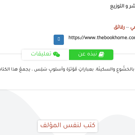
 و التوزيع
ي
--
رقائق
https://www.thebookhome.c
نبذه عن
تعليقات
ُ بالخشُوعِ والسكينَة. بعباراتٍ مُؤثرَة وأسلوبٍ سَلِس ، يجمعُ هذا الكتابُ 
كتب لنفس المؤلف