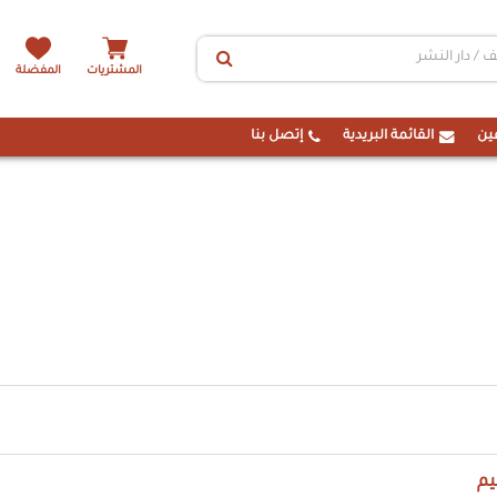
المشتريات
المفضلة
ين
القائمة البريدية
إتصل بنا
يم