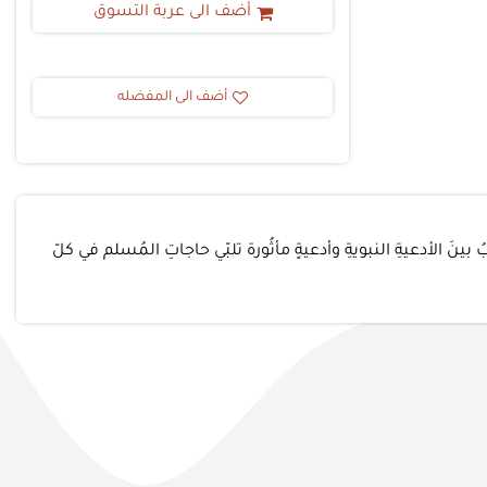
أضف الى عربة التسوق
أضف الى المفضله
بينَ الأدعيةِ النبويةِ وأدعيةٍ مأثُورة تلبّي حاجاتِ المُسلم في كلّ