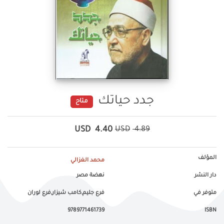
جدد حياتك
متاح
USD
4.40
USD
4.89
المؤلف
محمد الغزالي
دار النشر
نهضة مصر
متوفر في
فرع جليم,كامب شيزار,فرع لوران
9789771461739
ISBN