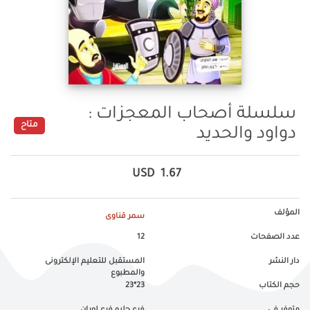
سلسلة أصحاب المعجزات :
متاح
دواود والحديد
USD
1.67
المؤلف
سمر قناوى
عدد الصفحات
12
دار النشر
المستقبل للتعليم الإلكترونى
والمطبوع
حجم الكتاب
23*23
متوفر في
فرع جليم,فرع لوران