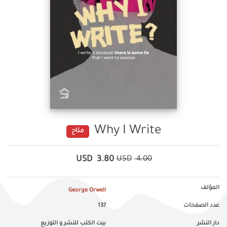
Why I Write
متاح
USD
3.80
USD
4.00
المؤلف
George Orwell
عدد الصفحات
137
دار النشر
بيت الكتب للنشر و التوزيع