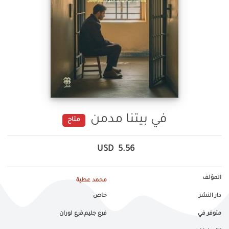
في بيتنا مدمن
متاح
USD
5.56
المؤلف
محمد عطية
دار النشر
خاص
متوفر في
فرع جليم,فرع لوران