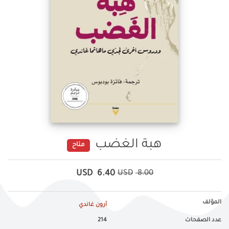
هبة الغضب
متاح
USD
6.40
USD
8.00
المؤلف
آرون غاندي
عدد الصفحات
214